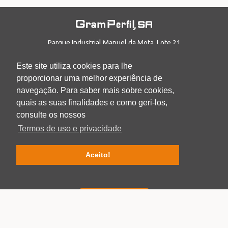
Parque Industrial Manuel da Mota, Lote 21
3100-354, Pombal
PORTUGAL
Este site utiliza cookies para lhe
T: +351 236 211 543
proporcionar uma melhor experiência de
E: geral@gramperﬁl.com
navegação. Para saber mais sobre cookies,
INÍCIO
quais as suas finalidades e como geri-los,
EMPRESA
consulte os nossos
PRODUÇÃO
Termos de uso e privacidade
PRODUTOS
LOGÍSTICA
Aceito!
CERTIFICADOS
CONTACTOS
CATÁLOGO DIGITAL
FICHAS TÉCNICAS