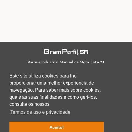
Parque Industrial Manuel da Mota, Lote 21
3100-354, Pombal
PORTUGAL
Este site utiliza cookies para lhe
T: +351 236 211 543
proporcionar uma melhor experiência de
E: geral@gramperﬁl.com
navegação. Para saber mais sobre cookies,
INÍCIO
quais as suas finalidades e como geri-los,
EMPRESA
consulte os nossos
PRODUÇÃO
Termos de uso e privacidade
PRODUTOS
LOGÍSTICA
Aceito!
CERTIFICADOS