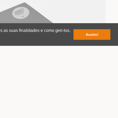
s as suas finalidades e como geri-los,
Aceito!
ACESSÓRIOS