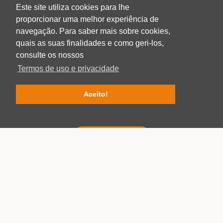
PORTUGAL
Este site utiliza cookies para lhe
T: +351 236 211 543
proporcionar uma melhor experiência de
E: geral@gramperﬁl.com
navegação. Para saber mais sobre cookies,
INÍCIO
quais as suas finalidades e como geri-los,
EMPRESA
consulte os nossos
PRODUÇÃO
Termos de uso e privacidade
PRODUTOS
LOGÍSTICA
Aceito!
CERTIFICADOS
CONTACTOS
CATÁLOGO DIGITAL
FICHAS TÉCNICAS
PT
EN
FR
Gramperﬁl © 2026