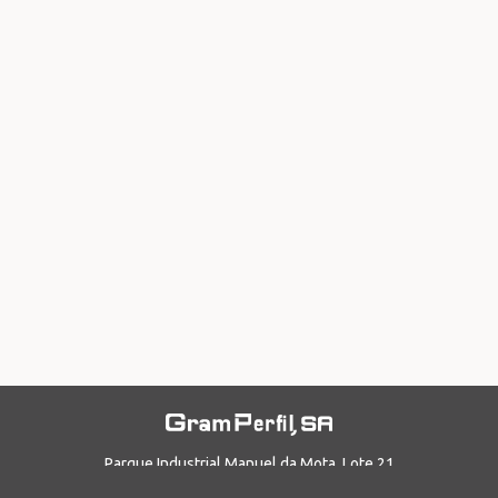
Parque Industrial Manuel da Mota, Lote 21
3100-354, Pombal