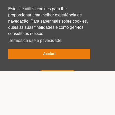
3100-354, Pombal
PORTUGAL
Este site utiliza cookies para lhe
T: +351 236 211 543
proporcionar uma melhor experiência de
E: geral@gramperﬁl.com
navegação. Para saber mais sobre cookies,
INÍCIO
quais as suas finalidades e como geri-los,
EMPRESA
consulte os nossos
PRODUÇÃO
Termos de uso e privacidade
PRODUTOS
LOGÍSTICA
Aceito!
CERTIFICADOS
CONTACTOS
CATÁLOGO DIGITAL
FICHAS TÉCNICAS
PT
EN
FR
Gramperﬁl © 2026