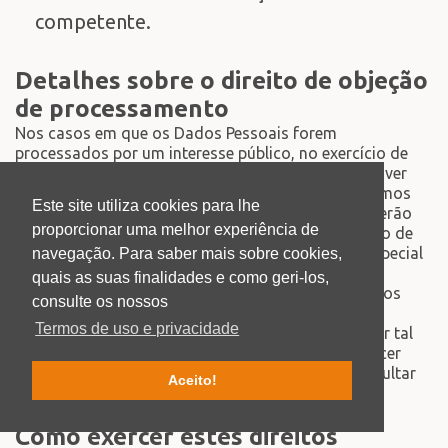
competente.
Detalhes sobre o direito de objeção
de processamento
Nos casos em que os Dados Pessoais forem
processados por um interesse público, no exercício de
uma autorização oficial, na qual o Proprietário estiver
investido, ou para finalidades dos interesses legítimos
Este site utiliza cookies para lhe
perseguidos pelo Proprietário, os utilizadores poderão
proporcionar uma melhor experiência de
objetar tal processamento através do fornecimento de
um motivo relacionado com a sua situação, em especial
navegação. Para saber mais sobre cookies,
para justificar a objeção.
quais as suas finalidades e como geri-los,
Os utilizadores devem saber, entretanto, que caso os
consulte os nossos
seus Dados Pessoais sejam processados para
Termos de uso e privacidade
finalidades de marketing direto, eles podem objetar tal
processamento em qualquer momento, sem fornecer
nenhuma justificação. Os utilizadores podem consultar
Aceito!
as secções respectivas deste documento.
Como exercer estes direitos