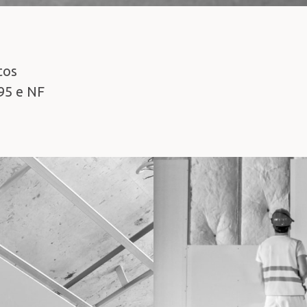
tos
95 e NF