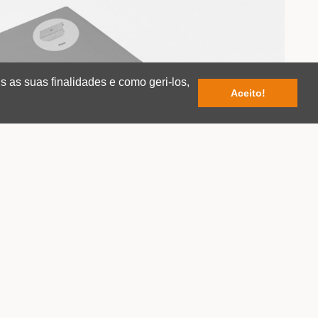
s as suas finalidades e como geri-los,
Aceito!
ACESSÓRIOS