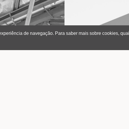
 experiência de navegação. Para saber mais sobre cookies, quai
ÕES