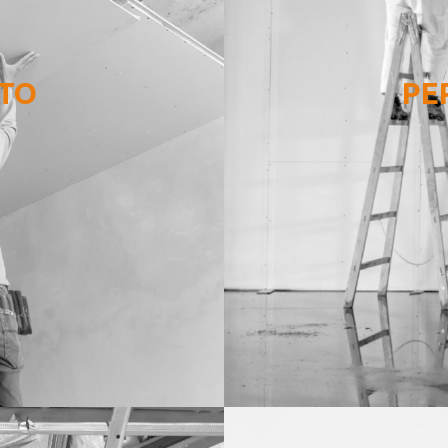
CTO
PE